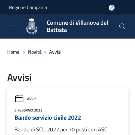
Salta al contenuto principale
Regione Campania
Comune di Villanova del
Battista
Home
>
Novità
>
Avvisi
Avvisi
AVVISI
6 FEBBRAIO 2023
Bando servizio civile 2022
Bando di SCU 2022 per 70 posti con ASC