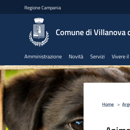
Salta al contenuto principale
Regione Campania
Comune di Villanova d
Amministrazione
Novità
Servizi
Vivere 
Home
>
Arg