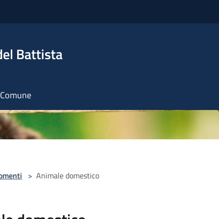
el Battista
il Comune
omenti
>
Animale domestico