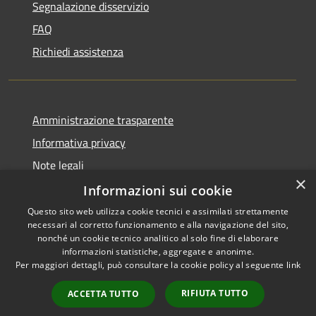
Segnalazione disservizio
FAQ
Richiedi assistenza
Amministrazione trasparente
Informativa privacy
Note legali
×
Dichiarazione di accessibilità
Informazioni sui cookie
Questo sito web utilizza cookie tecnici e assimilati strettamente
necessari al corretto funzionamento e alla navigazione del sito,
nonché un cookie tecnico analitico al solo fine di elaborare
informazioni statistiche, aggregate e anonime.
RSS
Copyright © 2026 • Comune di
Per maggiori dettagli, può consultare la cookie policy al seguente
link
Accessibilità
Villanova del Battista •
Privacy
Municipium
Powered by
•
RIFIUTA TUTTO
ACCETTA TUTTO
Cookie
Accesso redazione