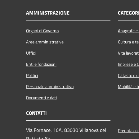
AMMINISTRAZIONE
CATEGORI
Organi di Governo
Anagrafe e s
Aree amministrative
Cultura e t
Uffici
Vita lavorat
Enti e fondazioni
Imprese e 
Politici
Catasto e u
Personale amministrativo
Mobilità e t
Documenti e dati
CONTATTI
Via Fornace, 16A, 83030 Villanova del
Prenotazio
Battista AV