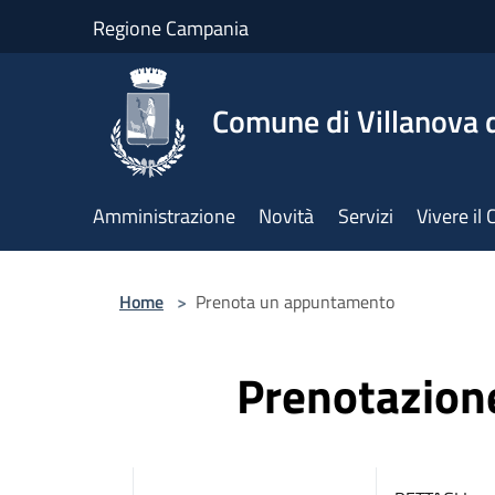
Salta al contenuto principale
Regione Campania
Comune di Villanova d
Amministrazione
Novità
Servizi
Vivere i
Home
>
Prenota un appuntamento
Prenotazio