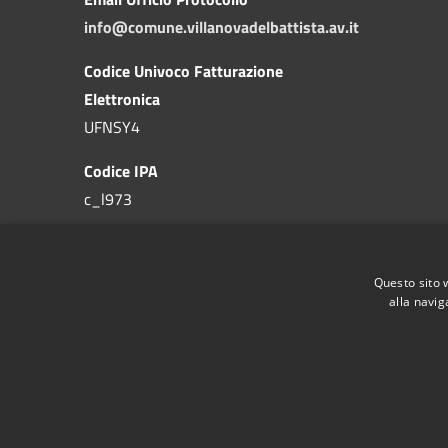
info@comune.villanovadelbattista.av.it
Codice Univoco Fatturazione
Elettronica
UFNSY4
Codice IPA
c_l973
Questo sito 
alla navig
RSS
Accessibilità
Privacy
Cookie
Mappa de