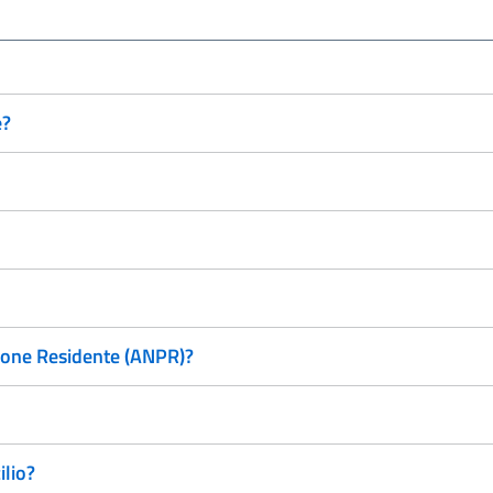
e?
zione Residente (ANPR)?
ilio?