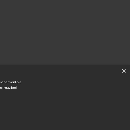
×
nzionamento e
nformazioni
Municipium
Accesso
illanova del Battista • Powered by
•
redazione