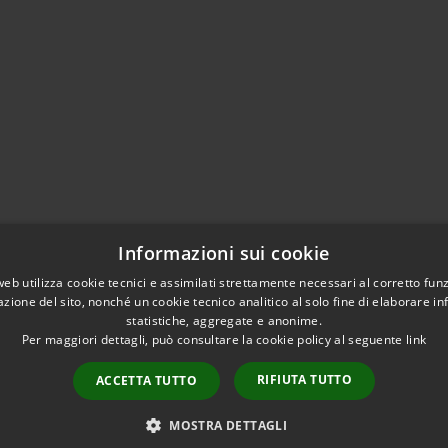
Informazioni sui cookie
web utilizza cookie tecnici e assimilati strettamente necessari al corretto fu
azione del sito, nonché un cookie tecnico analitico al solo fine di elaborare i
statistiche, aggregate e anonime.
Per maggiori dettagli, può consultare la cookie policy al seguente
link
RIFIUTA TUTTO
ACCETTA TUTTO
l sito
Copyright © 2026 • Comune di V
MOSTRA DETTAGLI