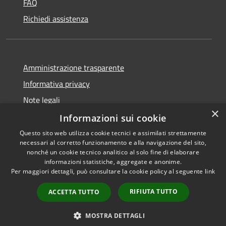
FAQ
Richiedi assistenza
Amministrazione trasparente
Informativa privacy
Note legali
×
Dichiarazione di accessibilità
Informazioni sui cookie
Questo sito web utilizza cookie tecnici e assimilati strettamente
necessari al corretto funzionamento e alla navigazione del sito,
nonché un cookie tecnico analitico al solo fine di elaborare
informazioni statistiche, aggregate e anonime.
RSS
Copyright © 2026 • Comune di
Per maggiori dettagli, può consultare la cookie policy al seguente
link
Accessibilità
Villanova del Battista •
Privacy
Municipium
Powered by
•
RIFIUTA TUTTO
ACCETTA TUTTO
Cookie
Accesso redazione
Mappa del sito
MOSTRA DETTAGLI