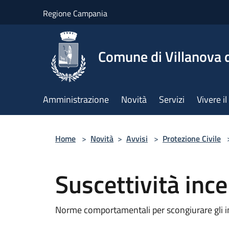
Salta al contenuto principale
Regione Campania
Comune di Villanova d
Amministrazione
Novità
Servizi
Vivere 
Home
>
Novità
>
Avvisi
>
Protezione Civile
Suscettività inc
Norme comportamentali per scongiurare gli i