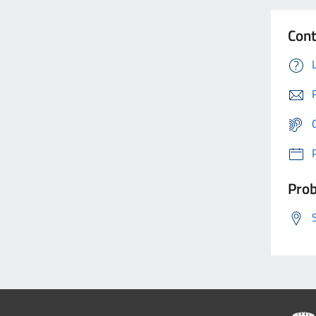
Cont
Prob