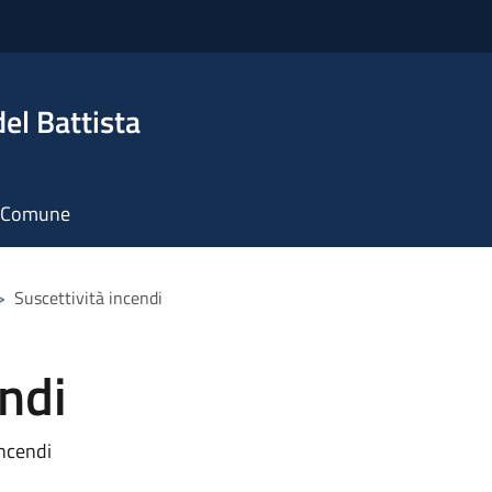
el Battista
il Comune
>
Suscettività incendi
endi
ncendi