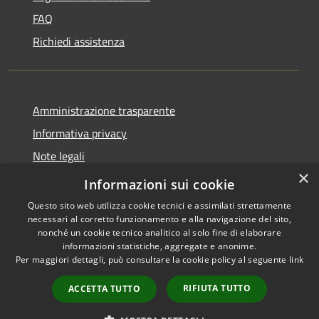
FAQ
Richiedi assistenza
Amministrazione trasparente
Informativa privacy
Note legali
×
Dichiarazione di accessibilità
Informazioni sui cookie
Questo sito web utilizza cookie tecnici e assimilati strettamente
necessari al corretto funzionamento e alla navigazione del sito,
nonché un cookie tecnico analitico al solo fine di elaborare
informazioni statistiche, aggregate e anonime.
RSS
Copyright © 2026 • Comune di
Per maggiori dettagli, può consultare la cookie policy al seguente
link
Accessibilità
Villanova del Battista •
Privacy
Municipium
Powered by
•
RIFIUTA TUTTO
ACCETTA TUTTO
Cookie
Accesso redazione