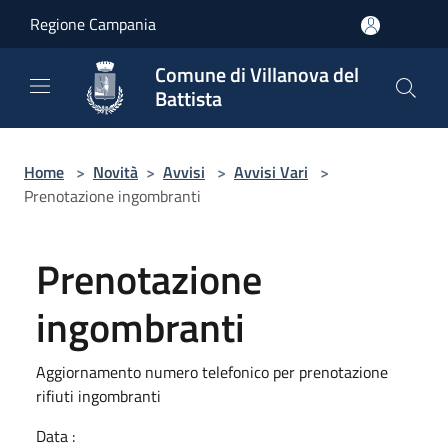
Salta al contenuto principale
Regione Campania
Comune di Villanova del
Battista
Home
>
Novità
>
Avvisi
>
Avvisi Vari
>
Prenotazione ingombranti
Prenotazione
ingombranti
Aggiornamento numero telefonico per prenotazione
rifiuti ingombranti
Data :