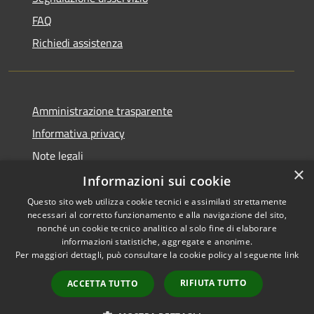
FAQ
Richiedi assistenza
Amministrazione trasparente
Informativa privacy
Note legali
×
Dichiarazione di accessibilità
Informazioni sui cookie
Questo sito web utilizza cookie tecnici e assimilati strettamente
necessari al corretto funzionamento e alla navigazione del sito,
nonché un cookie tecnico analitico al solo fine di elaborare
informazioni statistiche, aggregate e anonime.
RSS
Copyright © 2026 • Comune di
Per maggiori dettagli, può consultare la cookie policy al seguente
link
Accessibilità
Villanova del Battista •
Privacy
Municipium
Powered by
•
RIFIUTA TUTTO
ACCETTA TUTTO
Cookie
Accesso redazione