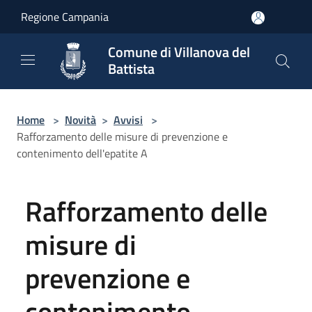
Salta al contenuto principale
Regione Campania
Comune di Villanova del
Battista
Home
>
Novità
>
Avvisi
>
Rafforzamento delle misure di prevenzione e
contenimento dell'epatite A
Rafforzamento delle
misure di
prevenzione e
contenimento