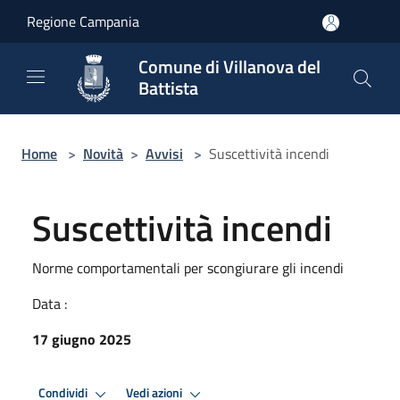
Salta al contenuto principale
Regione Campania
Comune di Villanova del
Battista
Home
>
Novità
>
Avvisi
>
Suscettività incendi
Suscettività incendi
Norme comportamentali per scongiurare gli incendi
Data :
17 giugno 2025
Condividi
Vedi azioni