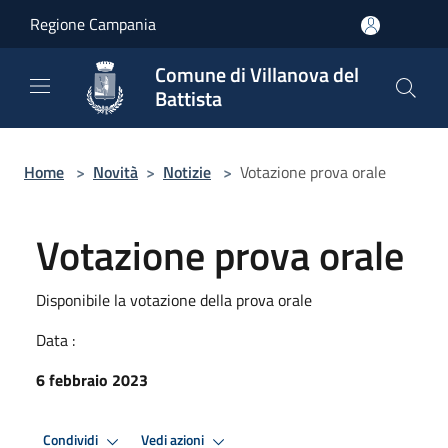
Salta al contenuto principale
Regione Campania
Comune di Villanova del
Battista
Home
>
Novità
>
Notizie
>
Votazione prova orale
Votazione prova orale
Disponibile la votazione della prova orale
Data :
6 febbraio 2023
Condividi
Vedi azioni