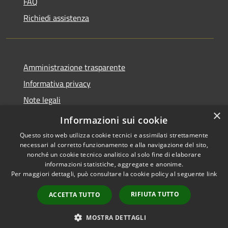
FAQ
Richiedi assistenza
Amministrazione trasparente
Informativa privacy
Note legali
×
Dichiarazione di accessibilità
Informazioni sui cookie
Questo sito web utilizza cookie tecnici e assimilati strettamente
necessari al corretto funzionamento e alla navigazione del sito,
nonché un cookie tecnico analitico al solo fine di elaborare
informazioni statistiche, aggregate e anonime.
RSS
Copyright © 2026 • Comune di
Per maggiori dettagli, può consultare la cookie policy al seguente
link
Accessibilità
Villanova del Battista •
Privacy
Municipium
Powered by
•
RIFIUTA TUTTO
ACCETTA TUTTO
Cookie
Accesso redazione
Mappa del sito
MOSTRA DETTAGLI