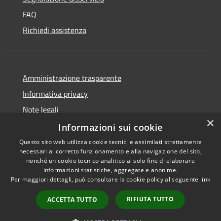
FAQ
Richiedi assistenza
Amministrazione trasparente
Informativa privacy
Note legali
×
Dichiarazione di accessibilità
Informazioni sui cookie
Questo sito web utilizza cookie tecnici e assimilati strettamente
necessari al corretto funzionamento e alla navigazione del sito,
nonché un cookie tecnico analitico al solo fine di elaborare
informazioni statistiche, aggregate e anonime.
RSS
Copyright © 2026 • Comune di
Per maggiori dettagli, può consultare la cookie policy al seguente
link
Accessibilità
Villanova del Battista •
Privacy
Municipium
Powered by
•
RIFIUTA TUTTO
ACCETTA TUTTO
Cookie
Accesso redazione