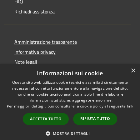
FAQ
Richiedi assistenza
Amministrazione trasparente
Informativa privacy
Note legali
×
Dichiarazione di accessibilità
Informazioni sui cookie
Questo sito web utilizza cookie tecnici e assimilati strettamente
necessari al corretto funzionamento e alla navigazione del sito,
nonché un cookie tecnico analitico al solo fine di elaborare
informazioni statistiche, aggregate e anonime.
RSS
Copyright © 2026 • Comune di
Per maggiori dettagli, può consultare la cookie policy al seguente
link
Accessibilità
Villanova del Battista •
Privacy
Municipium
Powered by
•
RIFIUTA TUTTO
ACCETTA TUTTO
Cookie
Accesso redazione
Mappa del sito
MOSTRA DETTAGLI