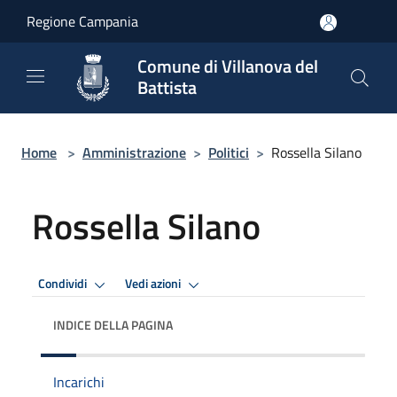
Salta al contenuto principale
Regione Campania
Comune di Villanova del
Battista
Home
>
Amministrazione
>
Politici
>
Rossella Silano
Rossella Silano
Condividi
Vedi azioni
INDICE DELLA PAGINA
Incarichi