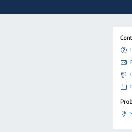
Cont
Prob