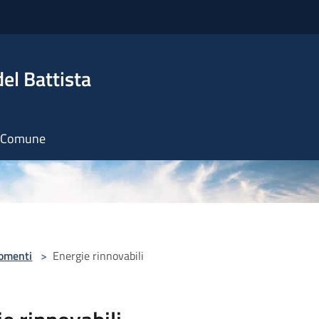
el Battista
il Comune
omenti
>
Energie rinnovabili