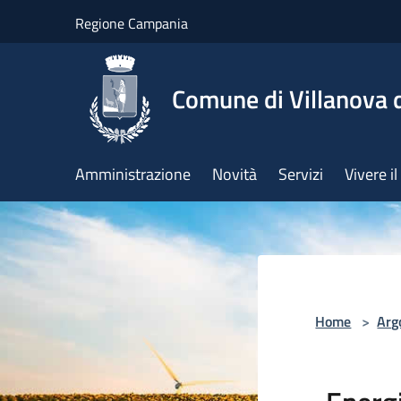
Salta al contenuto principale
Regione Campania
Comune di Villanova d
Amministrazione
Novità
Servizi
Vivere 
Home
>
Arg