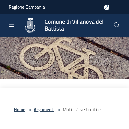
Salta al contenuto principale
Regione Campania
Comune di Villanova del
Battista
Home
>
Argomenti
>
Mobilità sostenibile