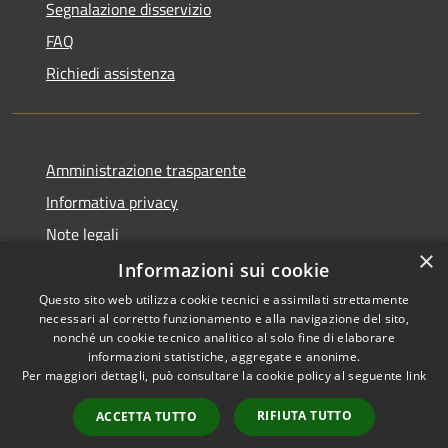
Segnalazione disservizio
FAQ
Richiedi assistenza
Amministrazione trasparente
Informativa privacy
Note legali
×
Dichiarazione di accessibilità
Informazioni sui cookie
Questo sito web utilizza cookie tecnici e assimilati strettamente
necessari al corretto funzionamento e alla navigazione del sito,
nonché un cookie tecnico analitico al solo fine di elaborare
informazioni statistiche, aggregate e anonime.
RSS
Copyright © 2026 • Comune di
Per maggiori dettagli, può consultare la cookie policy al seguente
link
Accessibilità
Villanova del Battista •
Privacy
Municipium
Powered by
•
RIFIUTA TUTTO
ACCETTA TUTTO
Cookie
Accesso redazione