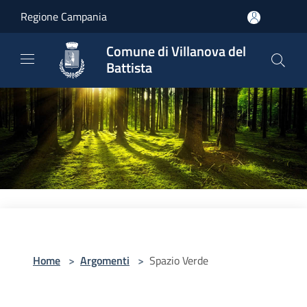
Salta al contenuto principale
Regione Campania
Comune di Villanova del
Battista
Home
>
Argomenti
>
Spazio Verde