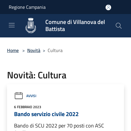
Salta al contenuto principale
Regione Campania
Comune di Villanova del
Battista
Home
>
Novità
>
Cultura
Novità: Cultura
AVVISI
6 FEBBRAIO 2023
Bando servizio civile 2022
Bando di SCU 2022 per 70 posti con ASC