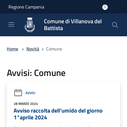
Salta al contenuto principale
Regione Campania
Comune di Villanova del
Battista
Home
>
Novità
>
Comune
Avvisi: Comune
AVVISI
28 MARZO 2024
Avviso raccolta dell'umido del giorno
1°aprile 2024