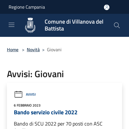
Salta al contenuto principale
Regione Campania
Comune di Villanova del
Battista
Home
>
Novità
>
Giovani
Avvisi: Giovani
AVVISI
6 FEBBRAIO 2023
Bando servizio civile 2022
Bando di SCU 2022 per 70 posti con ASC