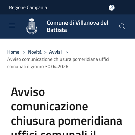
Salta al contenuto principale
Regione Campania
Comune di Villanova del
Battista
Home
>
Novità
>
Avvisi
>
Avviso comunicazione chiusura pomeridiana uffici
comunali il giorno 30.04.2026
Avviso
comunicazione
chiusura pomeridiana
uffici comunali il