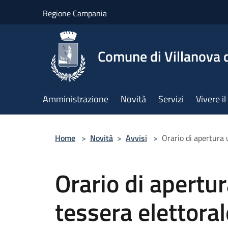
Salta al contenuto principale
Regione Campania
Comune di Villanova d
Amministrazione
Novità
Servizi
Vivere 
Home
>
Novità
>
Avvisi
>
Orario di apertura u
Orario di apertura
tessera elettoral