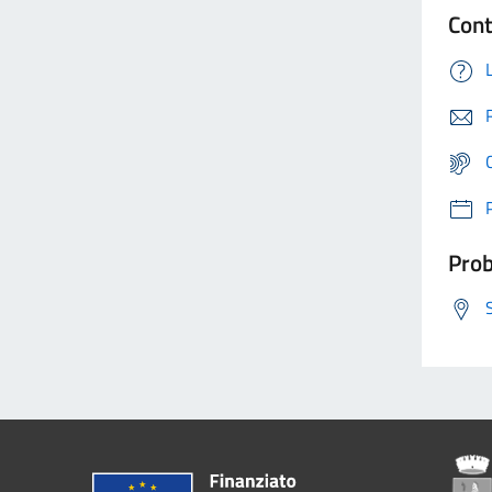
Cont
Prob