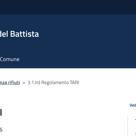
el Battista
il Comune
za rifiuti
>
3.1.m) Regolamento TARI
Ved
I
56