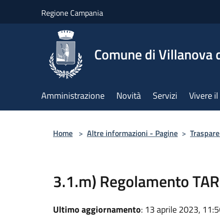
Salta al contenuto principale
Regione Campania
Comune di Villanova d
Amministrazione
Novità
Servizi
Vivere 
Home
>
Altre informazioni - Pagine
>
Trasparen
3.1.m) Regolamento TAR
Ultimo aggiornamento
: 13 aprile 2023, 11: