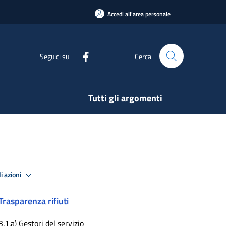
Accedi all'area personale
Seguici su
Cerca
Tutti gli argomenti
i azioni
Trasparenza rifiuti
3.1.a) Gestori del servizio