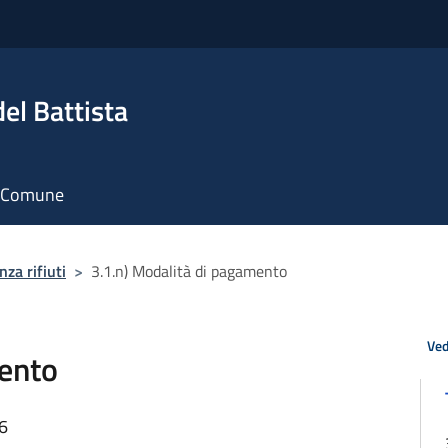
el Battista
il Comune
za rifiuti
>
3.1.n) Modalità di pagamento
Ved
mento
56