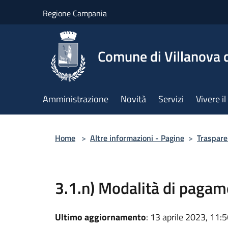
Salta al contenuto principale
Regione Campania
Comune di Villanova d
Amministrazione
Novità
Servizi
Vivere 
Home
>
Altre informazioni - Pagine
>
Trasparen
3.1.n) Modalità di paga
Ultimo aggiornamento
: 13 aprile 2023, 11: