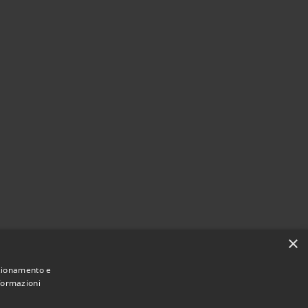
×
nzionamento e
nformazioni