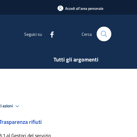
Accedi all'area personale
Seguici su
Cerca
Tutti gli argomenti
i azioni
Trasparenza rifiuti
3.1.a) Gestori del servizio