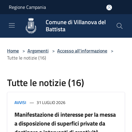
Salta al contenuto principale
Regione Campania
Comune di Villanova del
Battista
Home
>
Argomenti
>
Accesso all'informazione
>
Tutte le notizie (16)
Tutte le notizie (16)
AVVISI
31 LUGLIO 2026
Manifestazione di interesse per la messa
a disposizione di superfici private da